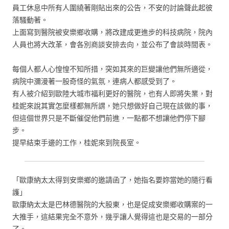
員工休息中所有人圍繞著剛貼出來的公告，不安的討論聲此起彼
落騷動著。
上面寫到醫院被安樂鄉收購，將改建成更進步的科技病院，院內
人員也將大改革，會各別商談安排去向，並公布了會談時間表。
每個人都人心惶惶不知所措，突如其來的巨變讓他們無所適從，
病院中瀰漫著一股奇怪的氣氛，連病人都感受到了。
有人被介紹到歐陸大城市福利更好的醫院，也有人即將失業，對
桂妮來說其實怎麼樣都無所謂，她只想做好自己現在該做的事，
但這個世界只是不斷催促他們前進，一點都不想讓他們停下腳
步。
提早結束手邊的工作，桂妮來到院長室。
「歐康納太太得到安樂鄉的邀請函了，她指名要妳當她的隨行看
護」
歐康納太太是巴林德醫院的大股東，也是促成安樂鄉收購案的一
大推手，這結果完全不意外，幾乎讓人覺得這也是交易的一部分
了。