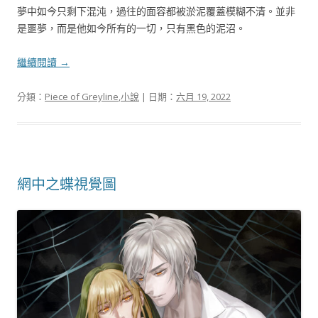
夢中如今只剩下混沌，過往的面容都被淤泥覆蓋模糊不清。並非
是噩夢，而是他如今所有的一切，只有黑色的泥沼。
繼續閱讀
→
分類：
Piece of Greyline
,
小說
| 日期：
六月 19, 2022
網中之蝶視覺圖