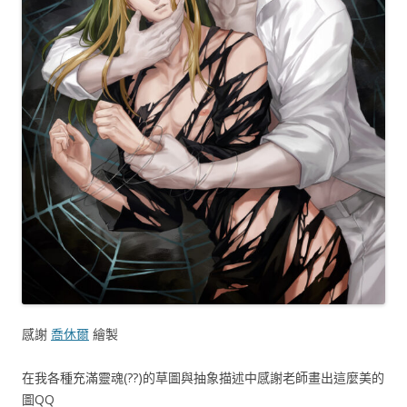
感謝
喬休爾
繪製
在我各種充滿靈魂(??)的草圖與抽象描述中感謝老師畫出這麼美的
圖QQ