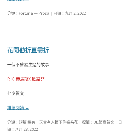
分類：
Fortuna — Prosa
| 日期：
九月 2, 2022
花開勘折直需折
一個不曾發生過的故事
R18 赫馬斯X 歐路菲
七夕賀文
繼續閱讀
→
分類：
短篇
,
總有一天會有人摘下你這朵花
| 標籤：
BL
,
節慶賀文
| 日
期：
八月 23, 2022