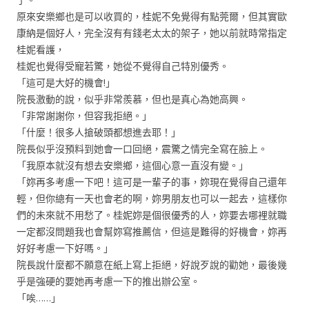
原來安樂鄉也是可以收買的，桂妮不免覺得有點莞爾，但其實歐
康納是個好人，完全沒有有錢老太太的架子，她以前就時常指定
桂妮看護，
桂妮也覺得受寵若驚，她從不覺得自己特別優秀。
「這可是大好的機會!」
院長激動的說，似乎非常羨慕，但也是真心為她高興。
「非常謝謝你，但容我拒絕。」
「什麼！很多人搶破頭都想進去耶！」
院長似乎沒預料到她會一口回絕，震驚之情完全寫在臉上。
「我原本就沒有想去安樂鄉，這個心意一直沒有變。」
「妳再多考慮一下吧！這可是一輩子的事，妳現在覺得自己還年
輕，但你總有一天也會老的啊，妳男朋友也可以一起去，這樣你
們的未來就不用愁了。桂妮妳是個很優秀的人，妳要去哪裡就職
一定都沒問題我也會幫妳寫推薦信，但這是難得的好機會，妳再
好好考慮一下好嗎。」
院長說什麼都不願意在紙上寫上拒絕，好說歹說的勸她，最後幾
乎是強硬的要她再考慮一下的推出辦公室。
「唉……」