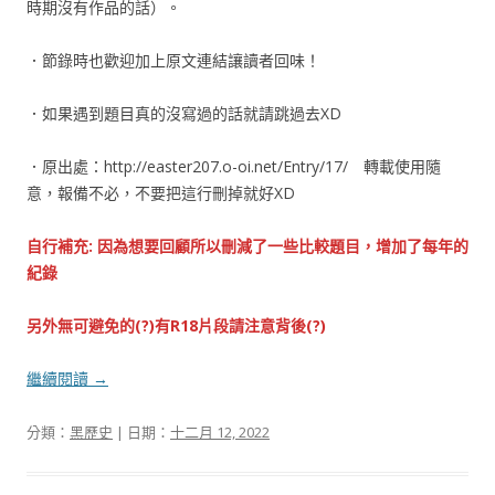
時期沒有作品的話）。
．節錄時也歡迎加上原文連結讓讀者回味！
．如果遇到題目真的沒寫過的話就請跳過去XD
．原出處：http://easter207.o-oi.net/Entry/17/ 轉載使用隨
意，報備不必，不要把這行刪掉就好XD
自行補充: 因為想要回顧所以刪減了一些比較題目，增加了每年的
紀錄
另外無可避免的(?)有R18片段請注意背後(?)
繼續閱讀
→
分類：
黑歷史
| 日期：
十二月 12, 2022