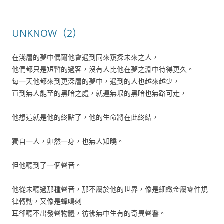
UNKNOW（2）
在淺層的夢中偶爾他會遇到同來窺探未來之人，
他們都只是短暫的過客，沒有人比他在夢之淵中待得更久。
每一天他都來到更深層的夢中，遇到的人也越來越少，
直到無人能至的黑暗之處，就連無垠的黑暗也無路可走，
他想這就是他的終點了，他的生命將在此終結，
獨自一人，卯然一身，也無人知曉。
但他聽到了一個聲音。
他從未聽過那種聲音，那不屬於他的世界，像是細緻金屬零件規
律轉動，又像是蜂鳴刺
耳卻聽不出發聲物體，彷彿無中生有的奇異聲響。