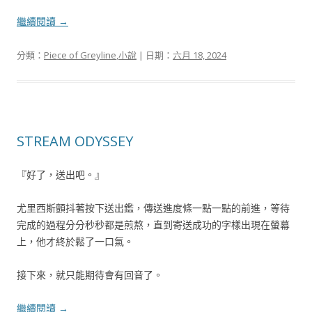
繼續閱讀
→
分類：
Piece of Greyline
,
小說
| 日期：
六月 18, 2024
STREAM ODYSSEY
『好了，送出吧。』
尤里西斯顫抖著按下送出鑑，傳送進度條一點一點的前進，等待
完成的過程分分秒秒都是煎熬，直到寄送成功的字樣出現在螢幕
上，他才終於鬆了一口氣。
接下來，就只能期待會有回音了。
繼續閱讀
→