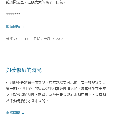
離開院長室，桂妮大大的嘆了一口氣。
*******
繼續閱讀
→
分類：
Gods Exil
| 日期：
十月 16, 2022
如夢似幻的時光
這已經不是她第一次懷孕，原本她以為可以像上次一樣堅守到最
後一刻，但肚子中的寶寶似乎相當會鬧脾氣的，每當她坐在王座
之上就會開始胡鬧，就算是歐蕾雅也只能乖乖躺在床上，只有躺
著不動時胎兒才會乖乖的。
繼續閱讀
→