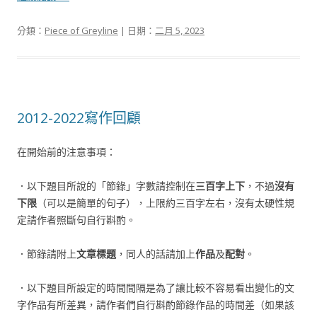
分類：
Piece of Greyline
| 日期：
二月 5, 2023
2012-2022寫作回顧
在開始前的注意事項：
．以下題目所說的「節錄」字數請控制在
三百字上下
，不過
沒有
下限
（可以是簡單的句子），上限約三百字左右，沒有太硬性規
定請作者照斷句自行斟酌。
．節錄請附上
文章標題
，同人的話請加上
作品
及
配對
。
．以下題目所設定的時間間隔是為了讓比較不容易看出變化的文
字作品有所差異，請作者們自行斟酌節錄作品的時間差（如果該