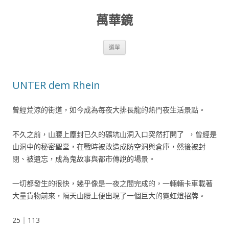
萬華鏡
跳至內容區
選單
UNTER dem Rhein
曾經荒涼的街道，如今成為每夜大排長龍的熱門夜生活景點。
不久之前，山腰上塵封已久的礦坑山洞入口突然打開了 ，曾經是
山洞中的秘密聖堂，在戰時被改造成防空洞與倉庫，然後被封
閉、被遺忘，成為鬼故事與都市傳說的場景。
一切都發生的很快，幾乎像是一夜之間完成的，一輛輛卡車載著
大量貨物前來，隔天山腰上便出現了一個巨大的霓虹燈招牌。
25｜113